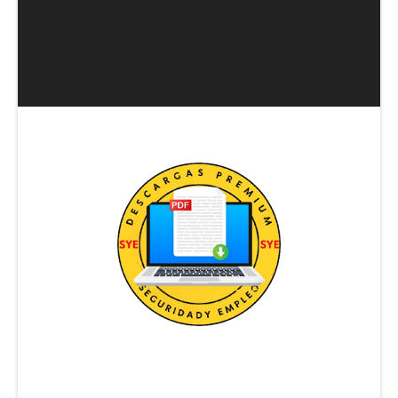
Descarga memoria pedagógica de Módulo Instrument
DESCARGA DIRECTA - Guía de Seguridad Contra Ince
DESCARGA TEMARIO VIGILANCIA EN BUQUES
[DESCARGA DIRECTA] MEMORIA PEDAGOGICA ARMA
DESCARGA DIRECTA: UF2672 - Protección de pruebas 
Descargar DIRECTA del temario: Curso controlador 
Descarga directa: Tecnicas Basicas de Escolta P M I
Descarga tabla excel editable: ¿Cómo Calcular el Val
Descarga Directa Plantilla Excel método Mosler