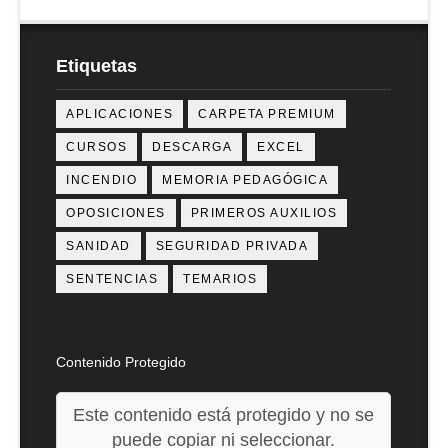
Etiquetas
APLICACIONES
CARPETA PREMIUM
CURSOS
DESCARGA
EXCEL
INCENDIO
MEMORIA PEDAGÓGICA
OPOSICIONES
PRIMEROS AUXILIOS
SANIDAD
SEGURIDAD PRIVADA
SENTENCIAS
TEMARIOS
Contenido Protegido
Este contenido está protegido y no se
puede copiar ni seleccionar.