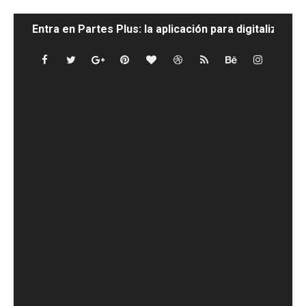
Entra en Partes Plus: la aplicación para digitalizar p
DESCARGA DIRECTA - MEMORIA PEDAGÓGICA DEFE
DESCARGA EXAMEN AVSEC.
DESCARGA DIRECTA - Temario Completo Celador Serv
DESCARGA DIRECTA - Memoria Pedagógica específica
Descarga directa - Memoria pedagógica para el área
DESCARGA DIRECTA - 195 Preguntas para Instructor 
DESCARGA DIRECTA- Guía para Crear un Despacho de
DESCARGA DIRECTA - Marco Jurídico de la Seguridad
DESCARGA DIRECTA - Manual Completo Actual - 20!09!