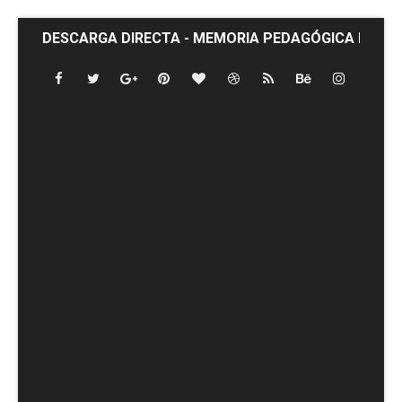
DESCARGA DIRECTA - MEMORIA PEDAGÓGICA DEFE
DESCARGA EXAMEN AVSEC.
DESCARGA DIRECTA - Temario Completo Celador Serv
DESCARGA DIRECTA - Memoria Pedagógica específica
Descarga directa - Memoria pedagógica para el área
DESCARGA DIRECTA - 195 Preguntas para Instructor 
DESCARGA DIRECTA- Guía para Crear un Despacho de
DESCARGA DIRECTA - Marco Jurídico de la Seguridad
DESCARGA DIRECTA - Manual Completo Actual - 20!09!
Descarga memoria pedagógica de Módulo Instrument