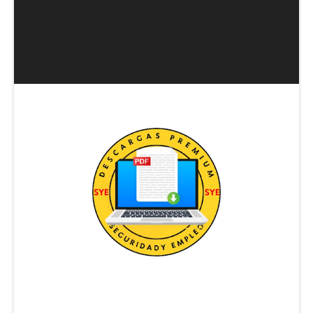
DESCARGA DIRECTA - Guía de Seguridad Contra Ince
DESCARGA TEMARIO VIGILANCIA EN BUQUES
[DESCARGA DIRECTA] MEMORIA PEDAGOGICA ARMA
DESCARGA DIRECTA: UF2672 - Protección de pruebas 
Descargar DIRECTA del temario: Curso controlador 
Descarga directa: Tecnicas Basicas de Escolta P M I
Descarga tabla excel editable: ¿Cómo Calcular el Val
Descarga Directa Plantilla Excel método Mosler
Accede de forma directa a Plan Director de Segurid